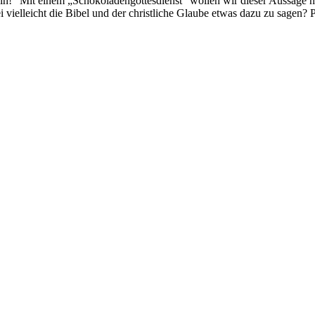
in!“ Mit einem „Schokoladengottesdienst“ wollen wir dieser Aussage na
ielleicht die Bibel und der christliche Glaube etwas dazu zu sagen?