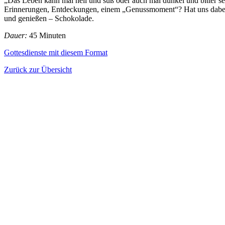
„Das Leben kann mal hell und süß oder auch mal dunkel und bitter se
Erinnerungen, Entdeckungen, einem „Genussmoment“? Hat uns dabei v
und genießen – Schokolade.
Dauer:
45 Minuten
Gottesdienste mit diesem Format
Zurück zur Übersicht