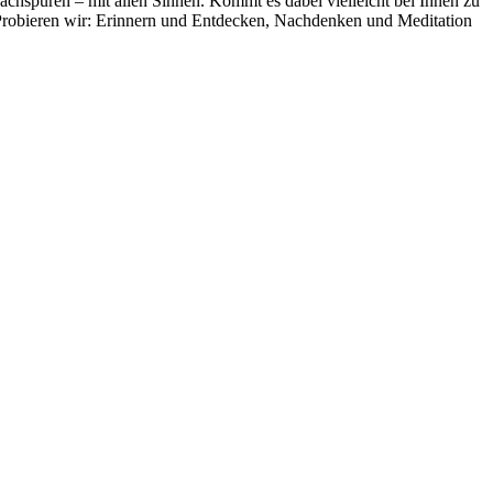
chspüren – mit allen Sinnen. Kommt es dabei vielleicht bei Ihnen zu
 Probieren wir: Erinnern und Entdecken, Nachdenken und Meditation